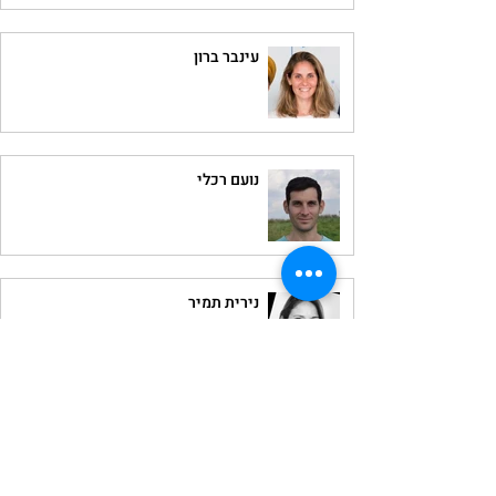
עינבר ברון
נועם רכלי
נירית תמיר