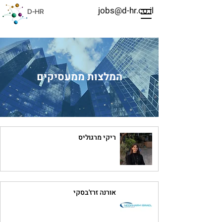
jobs@d-hr.co.il
D-HR
המלצות ממעסיקים
ריקי מרגוליס
אורנה זרז'בסקי