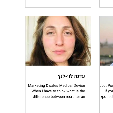
עדנה לוי-לנץ
Marketing & sales Medical Device
Product Po
When I have to think what is the
If y
difference between recruiter an
exposed, 
excellent recruiter, I think about all...
a