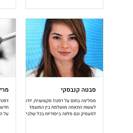
סבטה קנבסקי
מרינ
ממליצה בחום על דפנה! מקצוענית, יודעת
דפנה
לעשות התאמה מושלמת בין המועמד
חדש ע
למעסיק וגם מלווה ביסודיות בכל שלבי
על הל
התהליך. תודה לך דפנה!
להצלי