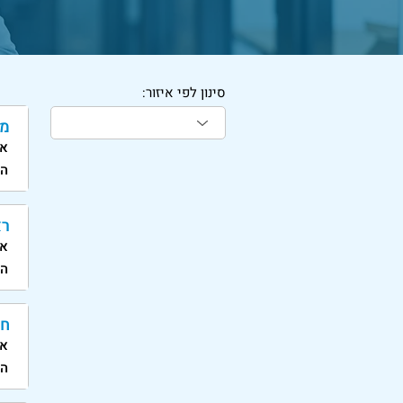
סינון לפי איזור:
מנ
אי
הי
רא
אי
הי
חב
אי
הי