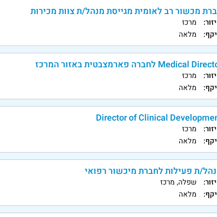
רת מכשור רב לאומית מגייסת מנהל/ת צוות מכירות
זור:
מרכז
קף:
מלאה
Medical Dire לחברה פארמצבטית באזור המרכז
זור:
מרכז
קף:
מלאה
Director of Clinical Developme
זור:
מרכז
קף:
מלאה
הל/ת פעילות לחברת מיכשור רפואי
זור:
שפלה, מרכז
קף:
מלאה