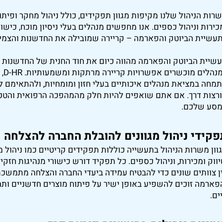
רות הניהול שלנו מקיפות מגוון תפקידים, כולל ניהול מחקר ופיתוח,
כירות וניהול כספים. אנו מחפשים מנהלים בעלי ניסיון מוכח, כישור
עשיית הביוטק והפארמה – קריירה שמובילה את החדשנות והצמי
שיית הביוטק והפארמה מהווה כיום את חוד החנית של החדשנות ה
למנ
מחה במציאת מנהלים איכותיים בעלי חזון ומומחיות, ולהתאימם ל
רצות דרך. אם אתם שואפים להיות חלק מהמהפכה הרפואית והטכנ
סע שלכם.
פקידי ניהול מגוונים להובלת החברה להצלחה
וון משרות הניהול בתעשייה כוללות תפקידים קריטיים כמו ניהול מח
ווק ומכירות, וניהול כספים. כל תפקיד דורש כישורי מנהיגות חזקי
ן צוותים שונים כדי להבטיח עמידה ביעדי החברה והצלחה מתמשכ
פארמה זוכים להשפיע באופן ישיר על פיתוח מוצרים חדשניים ותה
ים.