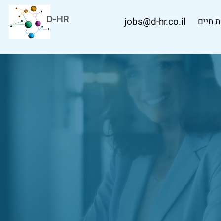
D-HR
jobs@d-hr.co.il
 חיים