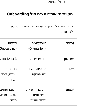
בניהול השינוי.
השוואה: אוריינטציה מול Onboarding
רבים מתבלבלים בין המושגים. הנה הטבלה שתעשה 
לכם סדר:
פרמטר
אוריינטציה 
קליטה 
(Onboarding)
(Orientation)
משך זמן
יום עד שבוע
3 עד 12 חודשים
מיקוד
טפסים, נהלים, 
תרבות, אסטרט
לוגיסטיקה
יעדים, חיבור 
חברתי
תוצאה
העובד יודע איפה 
העובד מחויב 
השירותים ואיך 
לארגון ומביא 
לדווח שעות
מדיד