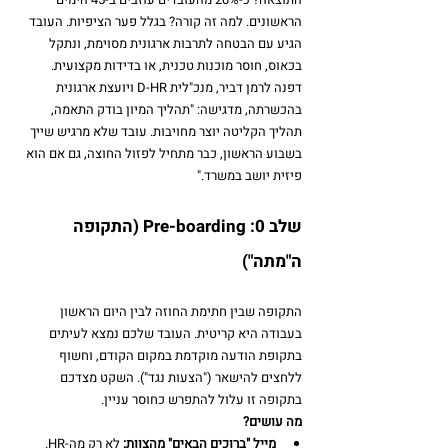
הראשונים. למה זה קורה? בגלל פער הציפיות. העובד 
הגיע עם הבטחה לתרבות ארגונית מסוימת, ונתקל 
בכאוס, חוסר מוכנות טכנית, או בדידות מקצועית. 
דפנה לרמן דביר, מנכ"לית D-HR ויועצת ארגונית 
בהכשרתה, מדגישה: "תהליך המיון בודק התאמה, 
תהליך הקליטה יוצר מחויבות. עובד שלא מרגיש שייך 
בשבוע הראשון, כבר מתחיל לפזול החוצה, גם אם הוא 
פיזית יושב במשרד."
שלב 0: Pre-boarding (התקופה 
ה"מתה")
התקופה שבין חתימת החוזה לבין היום הראשון 
בעבודה היא קריטית. העובד שלכם נמצא לעיתים 
בתקופת הודעה מוקדמת במקום הקודם, וחשוף 
ללחצים להישאר ("הצעות נגד"). השקט מצדכם 
בתקופה זו עלול להתפרש כחוסר עניין.
מה עושים?
מייל "ברוכים הבאים" מהצוות:
 לא רק מה-HR. 