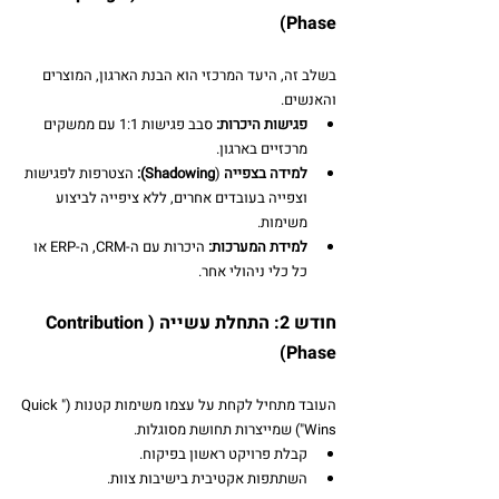
Phase)
בשלב זה, היעד המרכזי הוא הבנת הארגון, המוצרים 
והאנשים.
פגישות היכרות:
 סבב פגישות 1:1 עם ממשקים 
מרכזיים בארגון.
למידה בצפייה
 (
Shadowing):
 הצטרפות לפגישות 
וצפייה בעובדים אחרים, ללא ציפייה לביצוע 
משימות.
למידת המערכות:
 היכרות עם ה-CRM, ה-ERP או 
כל כלי ניהולי אחר.
חודש 2: התחלת עשייה (Contribution 
Phase)
העובד מתחיל לקחת על עצמו משימות קטנות ("Quick 
Wins") שמייצרות תחושת מסוגלות.
קבלת פרויקט ראשון בפיקוח.
השתתפות אקטיבית בישיבות צוות.