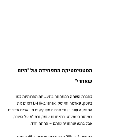
הסטטיסטיקה המפחידה של "היום 
שאחרי"
כחברת השמה המתמחה בתעשיות תחרותיות כמו 
ביוטק, פארמה והייטק, אנחנו ב-D-HR רואים את 
התופעה שוב ושוב: חברות משקיעות משאבים אדירים 
באיתור הטאלנט, בראיונות עומק ובמו"מ על השכר, 
אבל ברגע שהחוזה נחתם – המתח יורד.
התוצאה? כ-20% מהעובדים עוזבים ב-45 הימים 