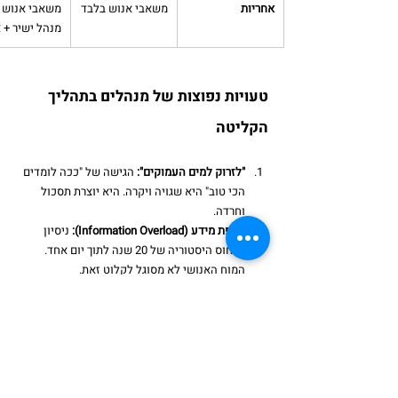
אחריות
משאבי אנוש בלבד
משאבי אנוש +
מנהל ישיר + צ
טעויות נפוצות של מנהלים בתהליך 
הקליטה
"לזרוק למים העמוקים":
 הגישה של "ככה לומדים 
הכי טוב" היא שגויה ויקרה. היא יוצרת תסכול 
וחרדה.
הצפת מידע (Information Overload):
 ניסיון 
לדחוס היסטוריה של 20 שנה לתוך יום אחד. 
המוח האנושי לא מסוגל לקלוט זאת.
הזנחת הפן החברתי:
 להתמקד רק במקצועי 
ולשכוח שהעובד צריך חברים לארוחת הצהריים.
שאלות ותשובות נפוצות (FAQ) 
למגייסים