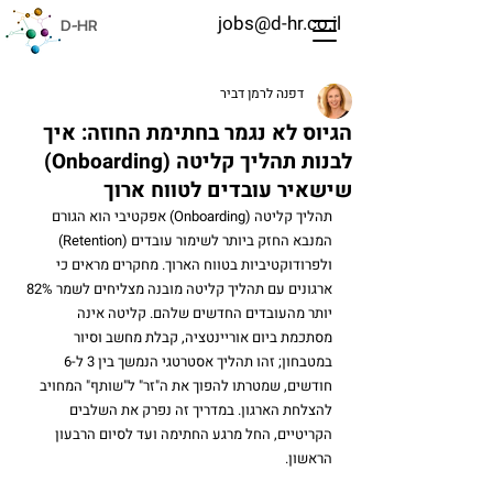
jobs@d-hr.co.il
D-HR
דפנה לרמן דביר
הגיוס לא נגמר בחתימת החוזה: איך
לבנות תהליך קליטה (Onboarding)
שישאיר עובדים לטווח ארוך
תהליך קליטה (Onboarding) אפקטיבי הוא הגורם 
המנבא החזק ביותר לשימור עובדים (Retention) 
ולפרודוקטיביות בטווח הארוך. מחקרים מראים כי 
ארגונים עם תהליך קליטה מובנה מצליחים לשמר 82% 
יותר מהעובדים החדשים שלהם. קליטה אינה 
מסתכמת ביום אוריינטציה, קבלת מחשב וסיור 
במטבחון; זהו תהליך אסטרטגי הנמשך בין 3 ל-6 
חודשים, שמטרתו להפוך את ה"זר" ל"שותף" המחויב 
להצלחת הארגון. במדריך זה נפרק את השלבים 
הקריטיים, החל מרגע החתימה ועד לסיום הרבעון 
הראשון.