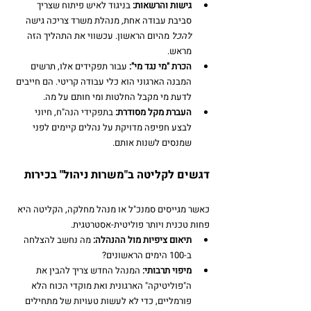
גישות והרשאות:
 בניגוד לאיש פיתוח שצריך 
סביבת עבודה אחת, מנהלת משרד צריכה גישה 
להכל
 מהיום הראשון. עכשווי את התהליך הזה 
מראש.
הכרת "מי נגד מי":
 עבור תפקידים אלו, תרשים 
המבנה הארגוני הוא כלי עבודה קריטי. הם חייבים 
לדעת מי מקבל החלטות ומי חותם על מה.
העברת מקל מסודרת:
 בתפקידי הנה"ח, חיוני 
לבצע חפיפה מדויקת על נהלים קיימים לפני 
שמנסים לשנות אותם.
דגשים לקליטה ב"משרות ניהול" בכירות
כאשר מגייסים סמנכ"ל או מנהל מחלקה, הקליטה היא 
פחות טכנית ויותר פוליטית-אסטרטגית.
תיאום ציפיות מול ההנהלה:
 מה נחשב להצלחה 
ב-100 הימים הראשונים?
מיפוי תרבותי:
 המנהל החדש צריך להבין את 
ה"פוליטיקה" הארגונית ואת מוקדי הכוח הלא 
פורמליים, כדי לא לעשות טעויות של מתחילים 