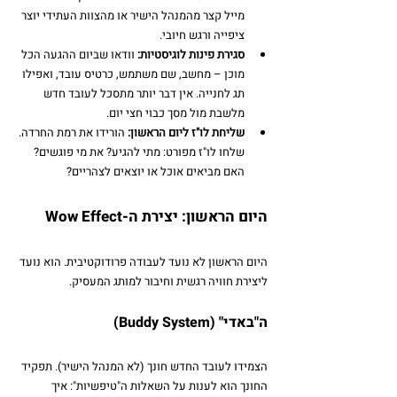
מייל קצר מהמנהל הישיר או מהצוות העתידי יוצר 
ציפייה ורגש חיובי.
סגירת פינות לוגיסטיות:
 וודאו שביום ההגעה הכל 
מוכן – מחשב, שם משתמש, כרטיס עובד, ואפילו 
תג לחנייה. אין דבר יותר מתסכל לעובד חדש 
מלשבת מול מסך כבוי חצי יום.
שליחת לו"ז ליום הראשון:
 הורידו את רמת החרדה. 
שלחו לו"ז מפורט: מתי להגיע? את מי פוגשים? 
האם מביאים אוכל או יוצאים לצהריים?
היום הראשון: יצירת ה-Wow Effect
היום הראשון לא נועד לעבודה פרודוקטיבית. הוא נועד 
ליצירת חוויה רגשית וחיבור למותג המעסיק.
ה"באדי" (Buddy System)
הצמידו לעובד החדש חונך (לא המנהל הישיר). תפקיד 
החונך הוא לענות על השאלות ה"טיפשיות": איך 