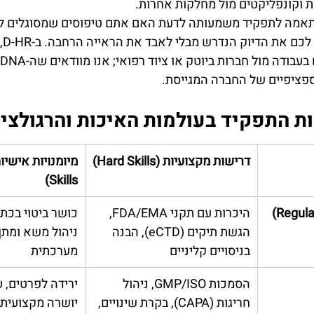
 וקונפליקטים מול מחלקות אחרות.
תאמה לתפקיד משמעותה לדעת האם אתם טיפוסים שמסוגלים לש
רוח 
ציפיים של החברה המגייסת.
ת התפקיד בעולמות האיכות והרגולצי
דרישות מקצועיות (Hard Skills)
Skills)
היכרות עם תקני FDA/EMA, 
כושר ביטוי בכתב
הגשת תיקים (eCTD), הבנה 
ניהול משא ומתן,
בניסויים קליניים
מערכתית
הסמכות GMP/ISO, ניהול 
ירידה לפרטים, ע
חריגות (CAPA), בקרת שינויים, 
יושרה מקצועית ג