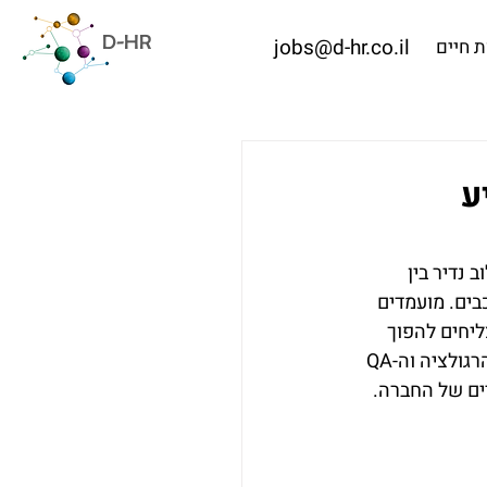
D-HR
jobs@d-hr.co.il
 חיים
הניע
נדיר בין 
בים. מועמדים 
יחים להפוך 
מ"מעכבי תהליכים" לשותפים אסטרטגיים בצמיחת הארגון. אנו ב-D-HR מזהים כי אנשי הרגולציה וה-QA 
ים של החברה.