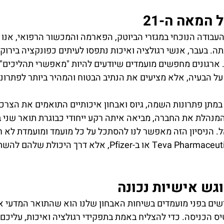
המאה ה-21
עבודה הנוכחי במגזרי הביוטק, הפארמה והמכשור הרפואי, אנו 
. בעבר, אנשי רגולציה ואיכות נתפסו לעיתים כפונקציה בירוקרט
ל הבעיה, אלא מציעים את הנתיב הבטוח והמהיר ביותר לפתרונה
D- מתמחים במתן פתרונות השמה, גיוס ואבחון איכותיים התואמים את הצר
המנהלת את החברה, מביאה איתה רקע ייחודי כבוגרת תואר שני בי
. הניסיון הזה מאפשר לנו להסתכל על כל מועמד ומועמדת לא רק 
המקצועי שצברו ב-Teva Pharmaceuticals או ב-Pfizer, אלא דרך ה
גש אישיות נכונה
ים בפני מועמדים בשיחות האבחון שלנו הוא שהתואר המדעי או
ם רק כרטיס הכניסה. כדי להצליח באמת בתפקידי רגולציה ואיכות, עליכם