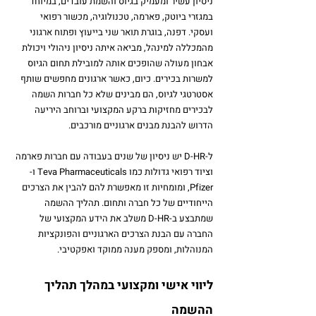
ניסיון עשיר ומעמיק בגיוס והשמת עובדים, במיוחד 
במגזרי ביוטק, פארמה, טכנולוגיה, מכשור רפואי 
ועסקי. דפנה, בוגרת תואר שני בייעוץ ופתוח ארגוני 
מהמכללה למינהל, מביאה איתה ניסיון ניהולי ויכולת 
אבחון מעולה שהופכים אותה למובילת תחום הגיוס 
למשרות בכירים. 
כיום, כאשר ארגונים מחפשים שותף 
אסטרטגי לגיוס, הם מבינים שלא כל חברות השמה 
לבכירים מחזיקות ברקע המקצועי וברוחב היריעה 
הדרוש להבנת מבנים ארגוניים מורכבים.
ל-D-HR יש ניסיון של שנים בעבודה עם חברות פארמה 
וציוד רפואי גדולות כמו Teva Pharmaceuticals ו-
Pfizer, ומומחיות זו מאפשרת להם להבין את הצרכים 
הייחודיים של כל חברה ותחום. תהליך ההשמה 
שמתבצע ב-D-HR משלב את הידע המקצועי של 
החברה עם הבנת הצרכים הארגוניים והפונקציות 
המנוהלות, ומספק מענה ממוקד ואפקטיבי.
ליווי אישי ומקצועי במהלך תהליך 
ההשמה