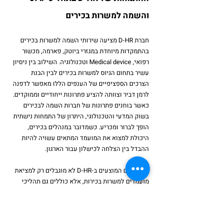
והשמה למשרות בכירים
חברת D-HR מציעה שירותי השמה למשרות בכירים 
בהתמקדות מיוחדת במגזרי ביוטק, פארמה, מכשור 
רפואי, Medical device וטכנולוגיה. השילוב בין ניסיון 
עשיר בתחום הגיוס למשרות בכירים לבין הבנת 
הצרכים הספציפיים של הענפים הללו מאפשר לדפנה 
לרמן דביר וצוותה להציע פתרונות ייחודיים וממוקדים. 
כאשר בוחנים פתרונות של חברות השמה לבכירים 
בשוק המדעי והטכנולוגי, היתרון של התמחות נישתית 
הופך לברור ומכריע. כשמדובר במנהלים בכירים, 
היכולת למצוא את המועמד המתאים עשויה להיות 
ההבדל בין הצלחה לכישלון עבור הארגון.
השירותים המוצעים ב-D-HR לא מוגבלים רק למציאת 
מועמדים למשרות בכירות, אלא כוללים גם תהליכי 
אבחון מתקדם, ניהול מרכזי הערכה וליווי מלא במהלך 
כל תהליך ההשמה, מה שמבטיח איכות גבוהה ותוצאות 
מצוינות.