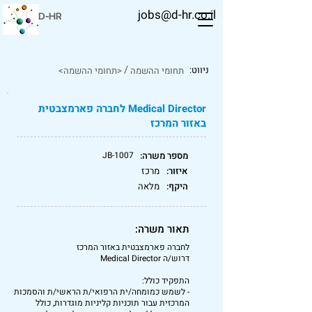
jobs@d-hr.co.il
D-HR
/
ניווט:
תחומי ההשמה
<תחומי ההשמה>
Medical Director לחברה פארמצבטית
באזור המרכז
מספר משרה:
JB-1007
איזור:
מרכז
היקף:
מלאה
תאור משרה:
לחברה פארמצבטית באזור המרכז
דרוש/ה Medical Director
התפקיד כולל:
- לשמש כמומחה/ית הרפואי/ת הראשי/ת והסמכות
המרכזית עבור תוכניות קליניות מוגדרות, כולל