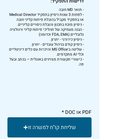
דרישות התפקיד:
- תואר MD חובה
- לפחות 3 שנות ניסיון בתפקיד Medical Director
או בתפקיד מקביל בהובלת פיתוח קליני חובה
- ניסיון מוכח בתכנון והובלת ניסויים קליניים.
- הבנה מעמיקה של תהליכי פיתוח קליני ורגולציה
גלובליים (FDA, EMA וכדומה)
- ניסיון כירורגי - יתרון.
- ניסיון קודם בניהול עובדים - יתרון.
- שליטה ב־MS Office והיכרות עם כלים דיגיטליים
וכלי AI מתקדמים.
- כישורי תקשורת מצוינים באנגלית — בכתב ובעל
פה.
PDF או DOC
שליחת קו"ח למשרה זו