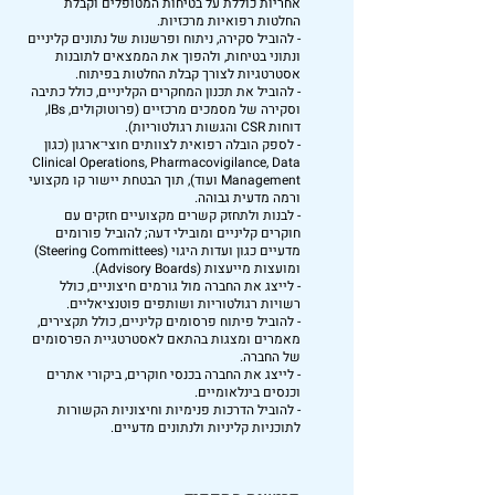
אחריות כוללת על בטיחות המטופלים וקבלת
החלטות רפואיות מרכזיות.
- להוביל סקירה, ניתוח ופרשנות של נתונים קליניים
ונתוני בטיחות, ולהפוך את הממצאים לתובנות
אסטרטגיות לצורך קבלת החלטות בפיתוח.
- להוביל את תכנון המחקרים הקליניים, כולל כתיבה
וסקירה של מסמכים מרכזיים (פרוטוקולים, IBs,
דוחות CSR והגשות רגולטוריות).
- לספק הובלה רפואית לצוותים חוצי־ארגון (כגון
Clinical Operations, Pharmacovigilance, Data
Management ועוד), תוך הבטחת יישור קו מקצועי
ורמה מדעית גבוהה.
- לבנות ולתחזק קשרים מקצועיים חזקים עם
חוקרים קליניים ומובילי דעה; להוביל פורומים
מדעיים כגון ועדות היגוי (Steering Committees)
ומועצות מייעצות (Advisory Boards).
- לייצג את החברה מול גורמים חיצוניים, כולל
רשויות רגולטוריות ושותפים פוטנציאליים.
- להוביל פיתוח פרסומים קליניים, כולל תקצירים,
מאמרים ומצגות בהתאם לאסטרטגיית הפרסומים
של החברה.
- לייצג את החברה בכנסי חוקרים, ביקורי אתרים
וכנסים בינלאומיים.
- להוביל הדרכות פנימיות וחיצוניות הקשורות
לתוכניות קליניות ולנתונים מדעיים.