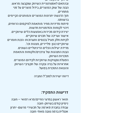
ובהתאם לאסטרטגיית השיווק שנקבעה מראש.
הבנה של שוק המוצרים, בידול מוצרים על פני
מתחרים,
תוך הדגשת יתרונות המוצרים והמותגים הקיימים
ברשותנו.
פיתוח מדיניות מחיר מותאמת למיקסום הרווחים,
זיהוי לקוחות והזדמנויות חדשות.
יצירת קידום מכירות באמצעות כלים שיווקיים.
אישור ועריכה של תכנים שיווקיים.
לקיחת חלק פעיל בכנסים ותערוכות- הכנת חומרים
שיווקיים כגון: פליירים, מצגות וכו'.
מדידת יעילות הכלים הדיגיטליים השונים.
הבנת התנהגות של צרכנים/ולקוחות והתאמת
תוכניות השיווק.
הפעלת טקטיקות שיווקיות לקידום המוצרים.
אחראיות על בניה ובקרה של תקציבי השיווק
והוצאת התוכנית בפועל.
דיווח ישירות למנכ"ל החברה
דרישות התפקיד:
תואר ראשון במדעי החיים/פרא רפואי – חובה
ניסיון קודם בשיווק- חובה
עבודה בחברת פארמה על תכשירי מרשם- יתרון
אנגלית ברמה טובה מאוד- חובה