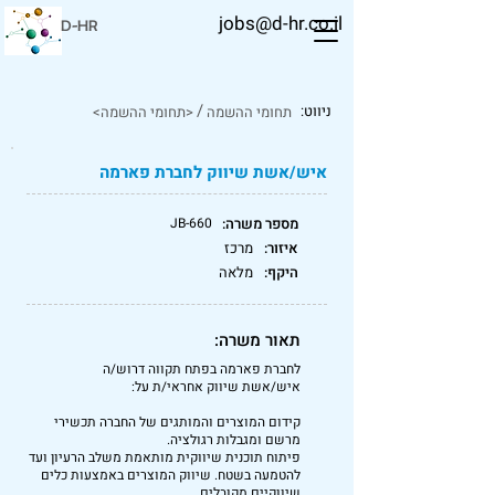
jobs@d-hr.co.il
D-HR
/
ניווט:
תחומי ההשמה
<תחומי ההשמה>
איש/אשת שיווק לחברת פארמה
מספר משרה:
JB-660
איזור:
מרכז
היקף:
מלאה
תאור משרה:
לחברת פארמה בפתח תקווה דרוש/ה
איש/אשת שיווק אחראי/ת על:
קידום המוצרים והמותגים של החברה תכשירי
מרשם ומגבלות רגולציה.
פיתוח תוכנית שיווקית מותאמת משלב הרעיון ועד
להטמעה בשטח. שיווק המוצרים באמצעות כלים
שיווקיים מקובלים,