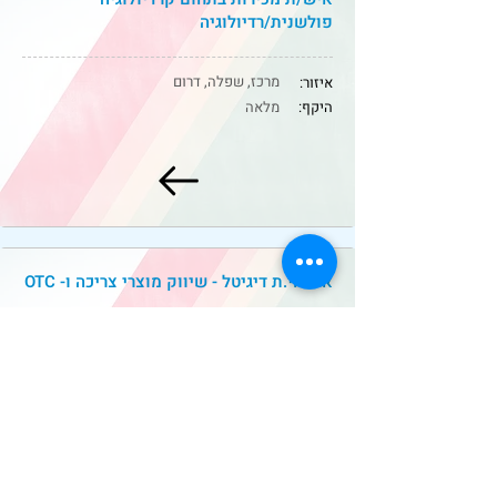
פולשנית/רדיולוגיה
מרכז, שפלה, דרום
איזור:
היקף:
מלאה
אחראי.ת דיגיטל - שיווק מוצרי צריכה ו- OTC
מרכז
איזור:
היקף:
מלאה