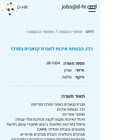
jobs@d-hr.co.il
D-HR
/
ניווט:
תחומי ההשמה
<תחומי ההשמה>
רכז. הבטחת איכות לחברת קנאביס במרכז
מספר משרה:
JB-1004
איזור:
שרון
היקף:
מלאה
תאור משרה:
חברת קנאביס באזור המרכז מגייסת
רכז. הבטחת איכות
תחומי אחריות:
ניהול האיכות מקצה לקצה וכתיבת נהלי עבודה
טיפול בחריגות ותלונות: ביצוע תחקורי עומק \תיעוד
ממצאים והובלת תהליכי CAPA
מבדקים ורגולציה: הובלת מבדקים פנימיים
וחיצוניים (ספקים) ועמידה בביקורות רגולטוריות