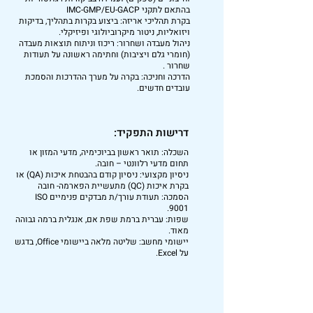
בהתאם לתקני IMC-GMP/EU-GACP
בקרת תהליכי אריזה: ביצוע בקרות בתהליך, בדיקות
ויזואליות, ניטור מיקרוביולוגי ופיזיקלי.
ניהול מעבדה ושחרור: ריכוז וניתוח תוצאות מעבדה
(חומרי גלם ויציבות) וחתימה ראשונה על תעודות
שחרור .
הדרכה וחניכה: בקרה על מערך ההדרכות והסמכת
עובדים חדשים.
דרישות התפקיד:
השכלה: תואר ראשון בביוכימיה, מדעי המזון או
תחום מדעי רלוונטי – חובה.
ניסיון מקצועי: ניסיון קודם בהבטחת איכות (QA) או
בקרת איכות (QC) מתעשיית הפארמה- חובה
הסמכה: תעודת עורך/ת מבדקים פנימיים ISO
9001.
שפות: עברית ברמת שפת אם, אנגלית ברמה גבוהה
מאוד.
יישומי מחשב: שליטה מלאה ביישומי Office, בדגש
על Excel.