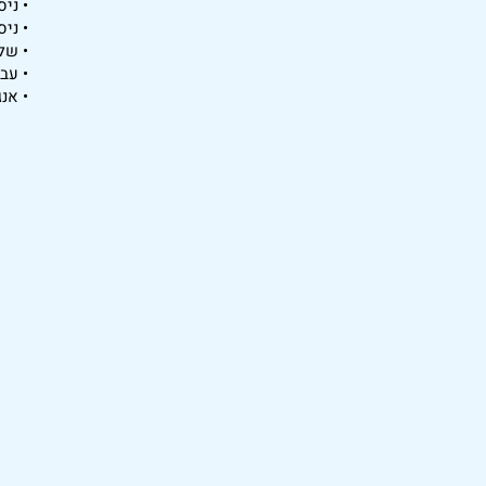
• ני
• ני
• שליט
• עב
• אנ