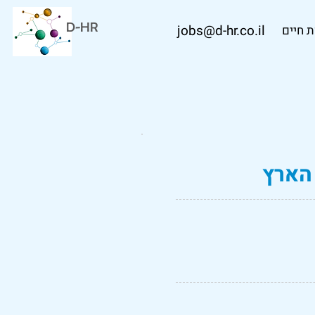
D-HR
jobs@d-hr.co.il
 חיים
הארץ