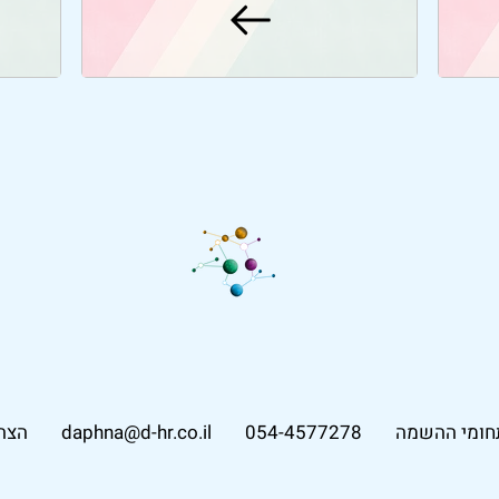
חומי ההשמה
054-4577278
daphna@d-hr.co.il
הצה