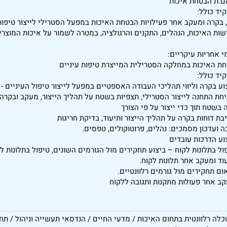
.ת הבטחת איכות
יד כולל:
י, בקרה ומעקב אחר פעילויות הבטחת האיכות במפעל הסטרילי לייצור טיפו
שות האיכות, הנהלים, התקנים והרגולציה, במטרה לשמור על איכות המוצרים
י אחריות עיקריים:
ת האיכות במחלקה הסטרילית המייצרת טיפות עיניים
יד כולל:
צוע בקרה וליווי תהליכי העבודה האספטיים במפעל לייצור טיפול העיניים 
יחת התחנה לייצור הסטרילי, תצפיות בשטח על תהליך הייצור, מעקב ובקרה 
 בשטח תוך כדי ייצור על פי הצורך
יבת דוחות בקרה על תהליך הייצור ותיעוד, בדיקת חריגות
ה ועדכון מסמכים: נהלים, פרוטוקולים, טפסים.
צוע הדרכות עובדים
פול בתלונות לקוח – ביצוע תחקירים מול הגורמים השונים, טיפול בתלונות ל
עוד ומעקב אחר תלונות לקוח.
אום תחקירים מול גורמים רלוונטיים.
קב אחר פעולות מתקנות ותגובה ללקוח
כלה רלוונטית בתחום האיכות / מדעי החיים / הנדסאי תעשייה וניהול / תח