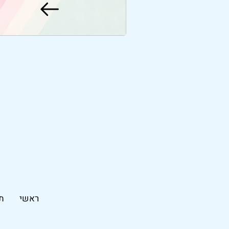
ראשי
ת