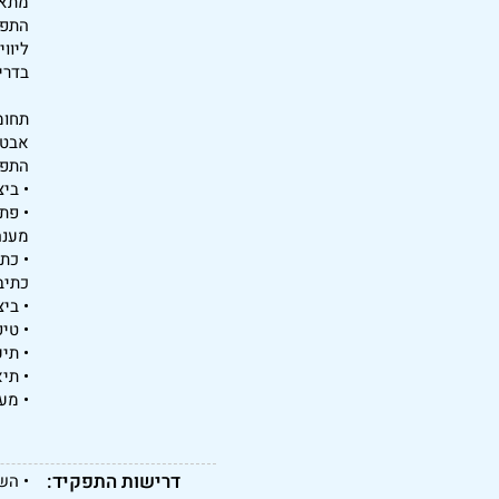
מתאם
התפק
ליוו
בדרי
תחומ
אבטח
התפק
• בי
• פת
מענה
• כת
כתיב
• בי
• טי
• תי
• תי
• מע
דרישות התפקיד:
• הש