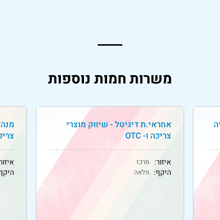
משרות חמות נוספות
ה
אחראי.ת דיגיטל - שיווק מוצרי
מנהל
צריכה ו- OTC
צריכה 
איזור:
איזור
מרכז
היקף:
היקף:
מלאה