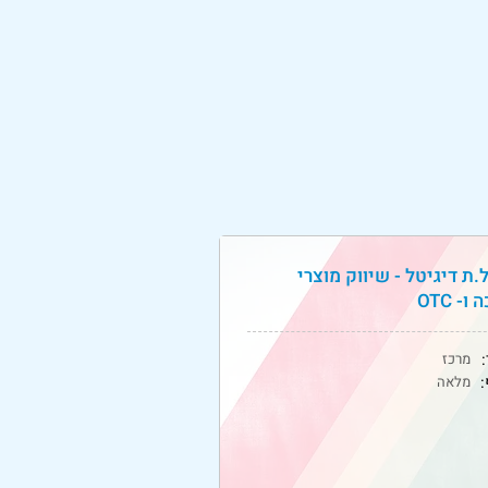
.ת דיגיטל - שיווק מוצרי
ו- OTC
:
מרכז
מלאה