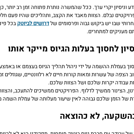
דע וניסיון יקרי ערך. ככל שהמשרה נותרת פתוחה זמן רב יותר, כך
רויקטים נבלם. הצוות מאבד את הקצב, ותהליכים שהיו פעם חלק
ותי שבו יש ביקוש גבוה ופרסומים של 
דרושים לביוטק
 בכל פינ
תם מעניקים למתחרים.
יון לחסוך בעלות הגיוס מייקר אותו
וך בעמלת ההשמה על ידי ניהול תהליך הגיוס בעצמם או באמצע
ב הצפה של עשרות ומאות קורות חיים לא רלוונטיים, שגוזלים זמן 
עות עבודה יקרות שלכם ושל הצוות שלכם.
ון, הצינור ממשיך לדלוף. הפרויקטים ממשיכים להתעכב, והצוות
 של הזמן שלכם גבוהה לאין שיעור מעלותה של עמלת השמה מ
כהשקעה, לא כהוצאה
ל עבודה עם חברת גיוס בוטיק מומחית. תפקידנו הוא לא להיות 