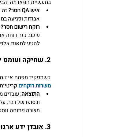
בתעשיית הפארמה והביו
איש QA חסר?
 זה 
אבודות ופגיעה במונ
רוקח רישום חסר?
 
עיכוב כזה דוחה את
להגיע למאות אלפי ו
2. שחיקה ועומס יתר על הצוות הקיים
כשתפקיד מפתח אינו מאו
משרות רוקחים
 קריטיות
התוצאה:
 עובדים מ
ובסופו של דבר, ע
משרה פתוחה נוספ
3. אובדן ידע ארגוני ומומנטום