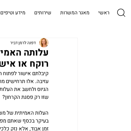
ראשי
מאגר המשרות
שירותים
מידע וטיפים
דפנה לרמן דביר
עלותה האמית
רוקח או איש QA עולה לכם יותר מעמלת השמ
קיבלתם אישור לפתוח תק
עזיבה. אלו תרחישים מו
הגיוס ולחשב את העלות 
שזו רק פסגת הקרחון?
העלות האמיתית של משר
בעיקר בכסף שאתם מפסי
זמן אבוד, אלא נזק כלכ