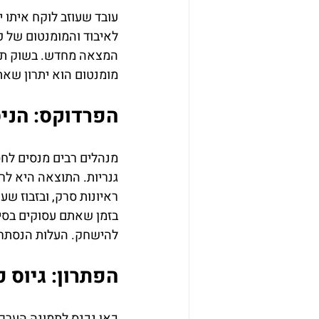
עובד שעוזב לוקח איתו י
לאיבוד והמומנטום של פ
המצאה מחדש. בשוק תחר
מומנטום הוא יתרון שא
הפרדוקס: הניס
מנהלים רבים מנסים לחס
גנריות. התוצאה היא לרו
ראיונות סרק, ובזבוז ש
בזמן שאתם עסוקים בסינ
להישחק. העלות הנסתרת
הפתרון: גיוס 
כאן נכנס לתמונה הערך ש