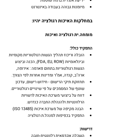
ידיעת אנגלית ברמה שוטפת
מיומנות גבוהה בעבודה באינטרנט
במחלקות האיכות רגולציה יהיו:
מומחה.ית רגולציה ואיכות 
התפקיד כולל:
הובלה וריכוז תהליך הגשות רגולטוריות מקומיות 
ובינלאומיות (FDA, EU, ROW), הכנה וביצוע 
הגשות רגולטוריות בתחום פארמה : אירופה, 
ארה"ב, קנדה, אמ"ר ומדינות אחרות לפי הצורך.
תחזוקת תיקי הרישום - חידוש רישום, עדכון 
שוטף של המסמכים על פי שינויים רגולטוריים.
דווח על ביצועי מערכת האיכות לרשויות 
הרלוונטיות ולהנהלת החברה כנדרש.
 הבנה מקיפה של מערכת איכות (ISO 13485) 
התפקיד בכפיפות למנהל.ת רגולציה
דרישות:
השכלה אקדמאית רלוונטית-חובה