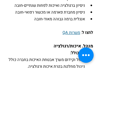
ניסיון ברגולציה ואיכות לפחות שנתיים-חובה
ניסיון מחברת פארמה או מכשור רפואי-חובה
אנגלית ברמה גבוהה מאוד-חובה
לחצו ל
: 
משרות QA
מנהל. איכות/רגולציה
התפקיד כולל:
ניהול וקידום מערך אבטחת האיכות בחברה כולל 
ניהול מחלקת בקרת איכות ורגולציה.
התפקיד כולל עבודה מול גורמים פנים ארגונים 
כגון: ייצור, לוגיסטיקה, הפצה ומכירות, ומול 
גורמים חוץ ארגוניים ואחריות על כלל פעילות 
הבטחת האיכות בחברה.
אחריות על טיפול בתלונות איכות של לקוחות 
בחו"ל ובארץ.
אחריות על איכות המוצר מול הספקים בחו"ל 
ובארץ.
אחריות על עמידה בדרישות, תקנים והסמכות 
מוצר.