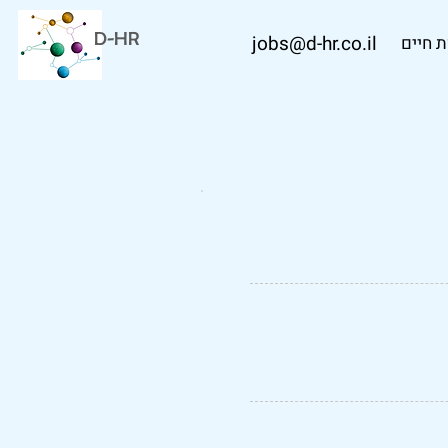
D-HR
jobs@d-hr.co.il
 חיים