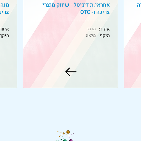
ה
אחראי.ת דיגיטל - שיווק מוצרי
מנהל
צריכה ו- OTC
צריכה 
איזור:
איזור
מרכז
היקף:
היקף:
מלאה