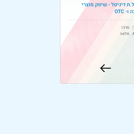
.ת דיגיטל - שיווק מוצרי
ו- OTC
:
מרכז
מלאה