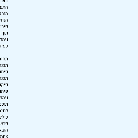
ment
התפק
הובל
הנחיי
פירוש
תוך 
ניהול TM
כפיפ
תחומ
תכנו
פיתו
תכנון
פיתוח 
תוכניות ל
כתיב
כולל 
פרשנו
הובל
ציות 