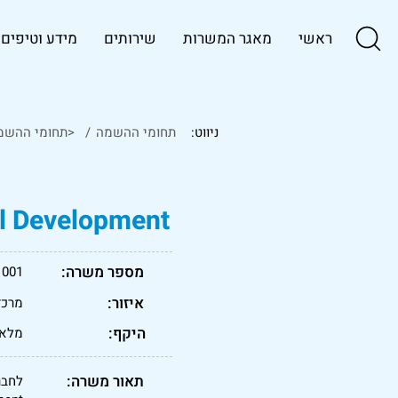
ראשי
מאגר המשרות
שירותים
מידע וטיפים
ניווט:
תחומי ההשמה
/
<תחומי ההשמ
cal Development
מספר משרה:
1001
איזור:
מרכז
היקף:
מלא
תאור משרה:
לחבר