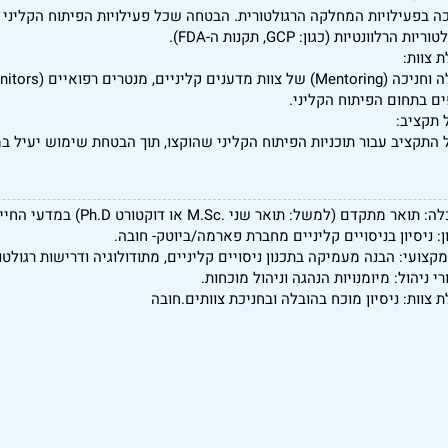
ה בפעילויות המחלקה הרגולטורית. הבטחה שכל פעילויות הפיתוח הקליני ע
ריות הרלוונטיות (כגון: GCP, תקנות ה-FDA).
 צוות:
ים בתחום הפיתוח הקליני.
ל תקציב:
ל התקציב עבור תוכניות הפיתוח הקליני שהוקצו, תוך הבטחת שימוש יעיל 
ואר מתקדם (למשל: תואר שני .M.Sc או דוקטורט Ph.D) במדעי החיים.חובה
ן: ניסיון בניסויים קליניים מחברת פארמה/ביוטק- חובה.
קצועי: הבנה מעמיקה בתכנון ניסויים קליניים, מתודולוגיה ודרישות רגולטור
י ניהול: מיומנויות הנהגה וניהול מוכחות.
 צוות: ניסיון מוכח בהובלה ובחניכת צוותים.חובה