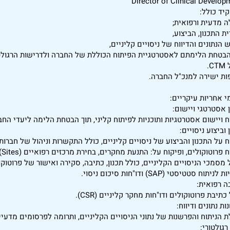
Director of Clinical Develop
יד כולל:
ה מדעית ורפואית;
ת התכנון, הביצוע,
 הנתונים והדיווח של ניסויים קליניים,
הבטחת הלימתם לאסטרטגיית הפיתוח הכוללת של החברה ולדרישות הרגולטו
C.
ות ישירה למנכ"ל החברה.
י אחריות עיקריים:
ן אסטרטגי ויישום:
ח ויישום אסטרטגיות ותוכניות לפיתוח קליני, תוך הבטחת הלימה ליעדי החב
 וביצוע ניסויים:
פרוטוקולים, ופיקוח על: התנעת מחקרים, בחירת מרכזים רפואיים (Sites), ניטור אתרים ואיסוף נתונים.
ניתוח סטטיסטי (SAP) ודו"חות סיכום ניסוי.
ה רפואית:
כתיבת פרוטוקולים ודו"חות מחקר קליניים (CSR).
ת נתונים ודיווח:
ת הניתוח והפרשנות של נתוני הניסויים הקליניים, ותרומה לפרסומים מדעיים
רגולטורי: