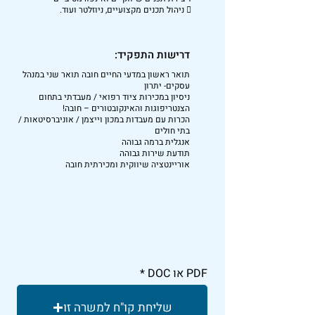
 ניהול תכנים מקצועיים, ניוזלטר ועוד.
דרישות התפקיד:
תואר ראשון במדעי החיים חובה תואר שני במנהל
עסקים- יתרון
ניסיון במכירות ציוד רפואי / מעבדתי בתחום
הצנטריפוגות והאינקובטורים – חובה!
הכרות עם מעבדות במכון וייצמן / אוניברסיטאות /
בתי חולים
אנגלית ברמה גבוהה
תודעת שירות גבוהה
אוריינטציה שיווקית ומכירתית חובה
PDF או DOC
שליחת קו"ח למשרה זו