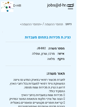
jobs@d-hr.co.il
D-HR
/
ניווט:
תחומי ההשמה
<תחומי ההשמה>
נציג.ת מכירות בתחום מעבדות
מספר משרה:
JB-882
איזור:
מרכז, שרון, שפלה
היקף:
מלאה
תאור משרה:
לחברת מכשור רפואי בפארק המדע נס ציונה
המשווקת ציוד רפואי למעבדות בכל רחבי הארץ,
דרוש.ה נציג.ת מכירות שטח מנוסה.
התפקיד כולל:
 מכירות שטח במעבדות ברחבי הארץ
 הבנה של צרכי הלקוח והתאמת המוצר המדויק
 קריאת חומרים מקצועיים ומאמרים באנגלית
ויצירת תכנים שיווקיים ואינפורמטיביים