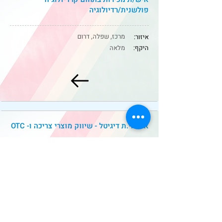
פולשנית/רדיולוגיה
מרכז, שפלה, דרום
איזור:
היקף:
מלאה
אחראי.ת דיגיטל - שיווק מוצרי צריכה ו- OTC
מרכז
איזור:
היקף:
מלאה