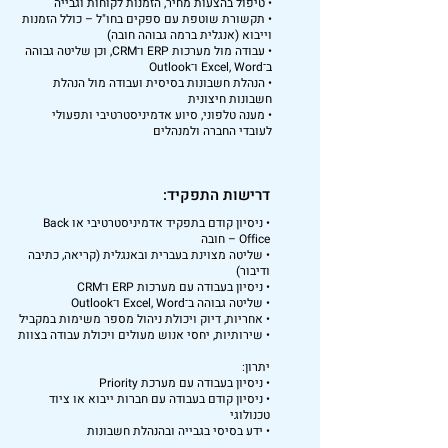
• טיפול בהצעות מחיר, הזמנות לקוחות וגבייה
• תקשורת שוטפת עם ספקים בחו"ל – כולל הזמנות
וייבוא (אנגלית ברמה גבוהה חובה)
• עבודה מול מערכות ERP ו־CRM, וכן שליטה גבוהה
ב־Excel, Word ו־Outlook
• הנהלת חשבונות בסיסית ועבודה מול הנהלת
חשבונות חיצונית
• מענה טלפוני, סיוע אדמיניסטרטיבי ותפעולי
לעובדי החברה ולמנהלים
דרישות התפקיד:
• ניסיון קודם בתפקיד אדמיניסטרטיבי או Back
Office – חובה
• שליטה מצוינת בעברית ובאנגלית (קריאה, כתיבה
ודיבור)
• ניסיון בעבודה עם מערכות ERP ו־CRM
• שליטה גבוהה ב־Excel, Word ו־Outlook
• אחריות, דיוק ויכולת ניהול מספר משימות במקביל
• שירותיות, יחסי אנוש מעולים ויכולת עבודה בצוות
יתרון:
• ניסיון בעבודה עם מערכת Priority
• ניסיון קודם בעבודה עם חברות ייבוא או ציוד
טכנולוגי
• ידע בסיסי בגבייה ובהנהלת חשבונות