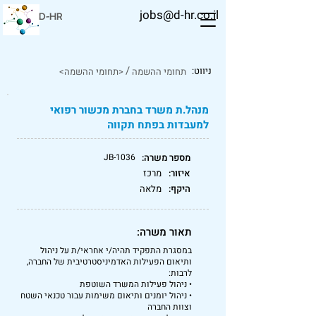
jobs@d-hr.co.il
D-HR
/
ניווט:
תחומי ההשמה
<תחומי ההשמה>
מנהל.ת משרד בחברת מכשור רפואי
למעבדות בפתח תקווה
מספר משרה:
JB-1036
איזור:
מרכז
היקף:
מלאה
תאור משרה:
במסגרת התפקיד תהיה/י אחראי/ת על ניהול
ותיאום הפעילות האדמיניסטרטיבית של החברה,
לרבות:
• ניהול פעילות המשרד השוטפת
• ניהול יומנים ותיאום משימות עבור טכנאי השטח
וצוות החברה