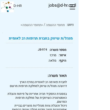
jobs@d-hr.co.il
D-HR
/
ניווט:
תחומי ההשמה
<תחומי ההשמה>
מנהל/ת שיווק בחברת תרופות רב לאומית
מספר משרה:
JB-974
איזור:
מרכז
היקף:
מלאה
תאור משרה:
לחברת פארמה רב לאומית במרכז הארץ
דרוש/ה מנהל/ת שיווק למחלקת תרופות מרשם
במסגרת התפקיד תהיה אחריות על פיתוח והובלת
האסטרטגיה השיווקית של מחלקת תרופות
המרשם,
ניהול והובלת צוות מנהלי/ות מוצרים בבניית
אסטרטגיות מוצר ותכנון מהלכי שיווק בהתאם