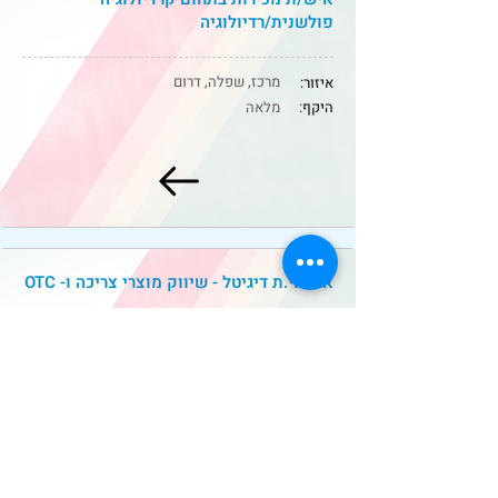
פולשנית/רדיולוגיה
מרכז, שפלה, דרום
איזור:
היקף:
מלאה
אחראי.ת דיגיטל - שיווק מוצרי צריכה ו- OTC
מרכז
איזור:
היקף:
מלאה