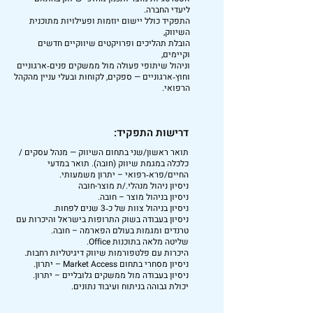
ליעדי החברה.
התפקיד כולל יישום יוזמות ופעילויות מתוכנית
השיווק,
הובלת תהליכים ופרויקטים שיווקיים חדשים
וקיימים,
וניהול שיתופי פעולה מול ממשקים פנים‑ארגוניים
וחוץ‑ארגוניים — ספקים, לקוחות ובעלי עניין מהקהל
הרפואי.
דרישות התפקיד:
תואר ראשון/שני בתחום השיווק — מנהל עסקים /
כלכלה במגמת שיווק (חובה). תואר במדעי
החיים/פרא‑רפואי – יתרון משמעותי.
ניסיון ניהול מנהלי./ת מוצר-חובה
ניסיון בניהול מוצר – חובה.
ניסיון בניהול צוות של כ‑3 שנים לפחות.
ניסיון בעבודה בשוק התרופות בישראל והיכרות עם
טרנדים ומגמות בעולם הפארמה – חובה.
שליטה מלאה בתוכנות Office.
היכרות עם פלטפורמות שיווק דיגיטליות רחבות.
ניסיון מסחרי בתחום Market Access – יתרון.
ניסיון בעבודה מול ממשקים גלובליים – יתרון.
יכולת גבוהה בניתוח ועיבוד נתונים.