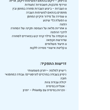
o ניפוק – ליקוט בהתאם למשימות ליקוט, אריזה
וצירוף מדבקות, חשבוניות /תעודות
o העברות – ביצוע העברות סחורה במחסן ובין
מחסנים בהתאם למשימות העברה
o שמירה על סידור וניקיון המחסן
o הפעלת כלי שינוע
הפצה
o אחריות מלאה על העמסה תקינה של הסחורה
לרכבי ההפצה
o הקפדה על מילוי קרח יבש במארזים לסחורה
שדורשת הקפאה
o תיעוד משלוחים
o קליטת אישורי מסירה ללקוח
דרישות התפקיד:
רישיון למלגזה –יתרון משמעותי
ניסיון בעבודה במרכזים לוגיסטיים/ עבודה כמחסנאי
חובה
יכולת עבודת צוות
· אנגלית בסיסית
· הכרות בסיסית עם Priority – יתרון