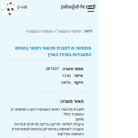
jobs@d-hr.co.il
D-HR
/
ניווט:
תחומי ההשמה
<תחומי ההשמה>
מחסנאי.ת לחברת מכשור רפואי בתחום
המעבדות במרכז הארץ
מספר משרה:
JB-1027
איזור:
מרכז
היקף:
מלאה
תאור משרה:
לחברת מיכשור רפואי בשוהם דרוש.ה מחסנאי.ת
התפקיד כולל:
מחסן
o קבלה למלאי- פריקה, בדיקה פריטים וכמויות
והעברה לאחסנה באיתורים בהתאם לטמפרטורת
האחסנה הנדרשת