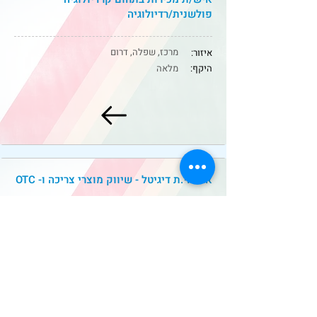
פולשנית/רדיולוגיה
מרכז, שפלה, דרום
איזור:
היקף:
מלאה
אחראי.ת דיגיטל - שיווק מוצרי צריכה ו- OTC
מרכז
איזור:
היקף:
מלאה