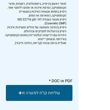
תואר ראשון בכימיה, ביוטכנולוגיה, רוקחות, מדעי
הקוסמטיקה, הנדסת איכות או תחום רלוונטי אחר.
ניסיון בתחום אבטחת האיכות בתעשיית
הקוסמטיקה, הפארמה או המזון.
ניסיון מעשי בעבודה לפי תקן ISO 22716
(Cosmetic GMP).
ניסיון בכתיבה והטמעה של נהלים ומערכות איכות.
ניסיון בהיערכות למבדקים ובניהולם.
היכרות עם דרישות רגולטוריות בתחום הקוסמטיקה
באירופה ובשווקי ייצוא.
אנגלית ברמה גבוהה (קריאה, כתיבה ודיבור).
PDF או DOC
שליחת קו"ח למשרה זו