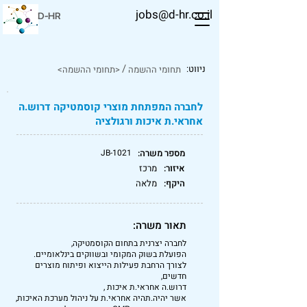
jobs@d-hr.co.il
D-HR
/
ניווט:
תחומי ההשמה
<תחומי ההשמה>
לחברה המפתחת מוצרי קוסמטיקה דרוש.ה
אחראי.ת איכות ורגולציה
מספר משרה:
JB-1021
איזור:
מרכז
היקף:
מלאה
תאור משרה:
לחברה יצרנית בתחום הקוסמטיקה,
הפועלת בשוק המקומי ובשווקים בינלאומיים.
לצורך הרחבת פעילות הייצוא ופיתוח מוצרים
חדשים,
דרוש.ה אחראי.ת איכות ,
אשר יהיה.תהיה אחראי.ת על ניהול מערכת האיכות,