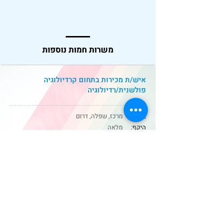
משרות חמות נוספות
איש/ת מכירות בתחום קרדיולוגיה
פולשנית/רדיולוגיה
מרכז, שפלה, דרום
איזור:
היקף:
מלאה
אחראי.ת דיגיטל - שיווק מוצרי צריכה ו- OTC