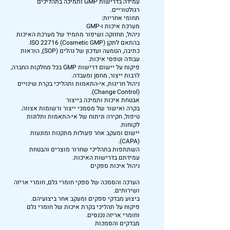
עמידה בדרישות GMP ותמיכה בתהליכים
רגולטוריים.
תחומי אחריות:
מערכת איכות ו-GMP
ניהול, תחזוקה ושיפור מתמיד של מערכת האיכות
בהתאם לתקן ISO 22716 (Cosmetic GMP).
כתיבה, הטמעה ועדכון של נהלים (SOP), הוראות
עבודה וטפסי איכות.
פיקוח על יישום דרישות GMP בכל מחלקות החברה,
לרבות ייצור, מחסן ומעבדה.
ניהול חריגות, אי-התאמות ותהליכי בקרת שינויים
(Change Control).
אבטחת איכות ותמיכה בייצור
בקרה ואישור של מסמכי ייצור ורשומות אצווה.
טיפול, חקירה וניתוח של אי-התאמות ותלונות
לקוחות.
יישום ומעקב אחר פעולות מתקנות ומונעות
(CAPA).
השתתפות בתהליכי שחרור מוצרים והבטחת
עמידתם בדרישות האיכות.
ניהול איכות ספקים
הערכה והסמכה של ספקי חומרי גלם, חומרי אריזה
ושירותים.
ביצוע מבדקי ספקים ומעקב אחר ביצועיהם.
פיקוח על תהליכי בקרת איכות של חומרי גלם
וחומרי אריזה נכנסים.
מבדקים והסמכות