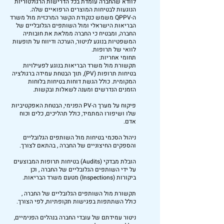
לוודא שהחברה עומדת בכל הדרישות הרגולטוריות
הנוגעות לבטיחות המוצרים הרפואיים שלה.
ה-QPPV משמש כנקודת הקשר המרכזית מול משרד
הבריאות הישראלי ומול השותפים הגלובליים של
החברה, ומבטיח כי החברה ממלאת את חובותיה
המשפטיות בנוגע לניטור, הערכה ודיווח על תופעות
לוואי של תרופות.
תחומי אחריות:
תקשורת מול משרד הבריאות בנוגע לפעילויות
בטיחות תרופות (PV), תוך הבטחת עמידה ברגולציה
המקומית. כולל הגשת דוחות בטיחות בלוחות
הזמנים הנדרשים ומענה לשאלות ובקשות.
פיקוח על מערך ה-PV הפנימי, הבטחת האפקטיביות
שלו ושיפורו המתמיד, כולל תהליכים, כלים וכוח
אדם.
ניהול הסכמי בטיחות מול השותפים הגלובליים
והספקים החיצוניים של החברה , בהתאם לצורך.
הובלת מבדקי (Audits) בטיחות תרופות המבוצעים
על ידי השותפים הגלובליים של החברה , וכן
ביקורות (Inspections) מטעם משרד הבריאות.
תקשורת מול השותפים הגלובליים של החברה ,
כולל השתתפות בפגישות תקופתיות, לפי הצורך.
ניטור עמידתם של עובדי החברה בנהלים הפנימיים,