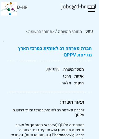
jobs@d-hr.co.il
D-HR
/
ניווט:
תחומי ההשמה
<תחומי ההשמה>
חברת פארמה רב לאומית במרכז הארץ
מגייסת QPPV
מספר משרה:
JB-1033
איזור:
מרכז
היקף:
מלאה
תאור משרה:
לחברת פארמה רב לאומית במרכז הארץ דרוש.ה
QPPV
בתפקיד ה-QPPV (האחראי המוסמך על מעקב
ובטיחות תרופות) הוא תפקיד בכיר בצוות ה-
Pharmacovigilance (בטיחות תרופות), האחראי