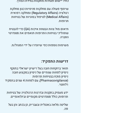
כולל יישום פעולות מתקנות במידת הצורך.
שיתוף פעולה עם מחלקות פנימיות כגון מחלקת
רגולציה (Regulatory Affairs) ומחלקה רפואית
(Medical Affairs) לטיפול בסוגיות של בטיחות
תרופות.
תיאום מול צוות הבטחת איכות (QA) כדי להבטיח
שתהליכי בטיחות התרופות תואמים את סטנדרטי
החברה.
משימות נוספות כפי שיוגדרו על ידי המנהל/ת.
דרישות התפקיד:
תואר ברוקחות חובה בעל רישיון ישראלי בתוקף
ניסיון לפחות שנתיים של ניסיון במקצוע חובה
ניסיון מוכח בבטיחות תרופות
(Pharmacovigilance), עם לפחות 4 שנים בתפקיד
רלוונטי.
ידע מעמיק בתקנות ובדרגות הרגולציה של בטיחות
תרופות, כולל סטנדרטים מקומיים ובינלאומיים.
שליטה מלאה באנגלית ובעברית, הן בכתב והן בעל
פה.