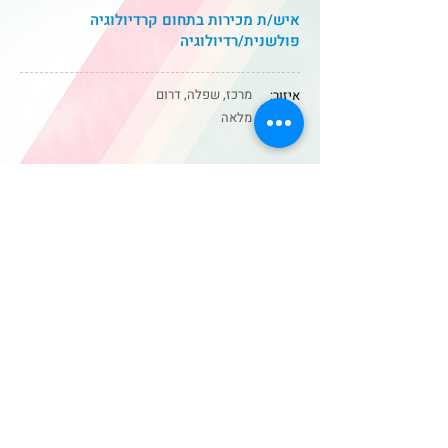
איש/ת מכירות בתחום קרדיולוגיה
פולשנית/רדיולוגיה
מרכז, שפלה, דרום
איזור:
היקף:
מלאה
אחראי.ת דיגיטל - שיווק מוצרי צריכה ו- OTC
מרכז
איזור:
היקף:
מלאה