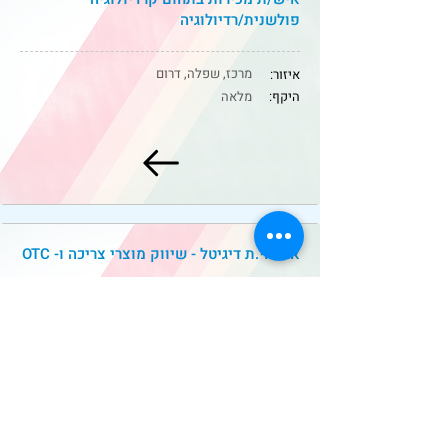
פולשנית/רדיולוגיה
מרכז, שפלה, דרום
איזור:
היקף:
מלאה
אחראי.ת דיגיטל - שיווק מוצרי צריכה ו- OTC
מרכז
איזור:
היקף:
מלאה