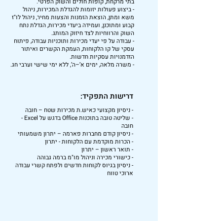
בתי מרקחת, קופות חולים והשוק הפרטי.
- ביצוע פעולות יזומות להגדלת המכירות, ניהול
משא ומתן, הוצאת הזמנות והצעות מחיר, ניהול לו"ז
קבוע ומתוכנן, ועמידה ביעדי מכירות, הגדלת נתח
השוק והרווחיות לצד חיזוק המותג.
- עבודה על פי יעדי מכירות ותוכניות עבודה, פיתוח
עסקי של קו הלקוחות, העמקת הקשרים ואיתור
הזדמנויות עסקיות חדשות.
- משרה מלאה, ימים א’–ה’, ללא ימי שישי וערבי חג.
דרישות התפקיד:
- ניסיון מקצועי כאיש.ת מכירות שטח – חובה
- שליטה טובה בתוכנות Office בדגש על Excel -
חובה
- ניסיון קודם מחברות פארמה – יתרון משמעותי
- הכרות מוקדמת עם הלקוחות - יתרון
- תואר ראשון – יתרון
- כישורי מכירה וניהול מו"מ ברמה גבוהה
- ניסיון בגיוס לקוחות חדשים ולפתח קשרי עבודה
ארוכי טווח