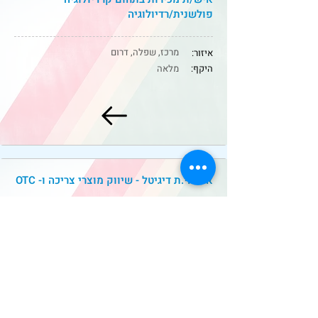
פולשנית/רדיולוגיה
מרכז, שפלה, דרום
איזור:
היקף:
מלאה
אחראי.ת דיגיטל - שיווק מוצרי צריכה ו- OTC
מרכז
איזור:
היקף:
מלאה