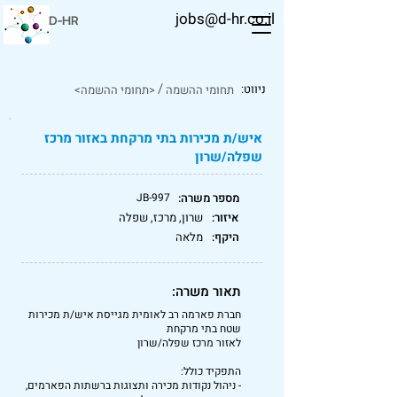
jobs@d-hr.co.il
D-HR
/
ניווט:
תחומי ההשמה
<תחומי ההשמה>
איש/ת מכירות בתי מרקחת באזור מרכז
שפלה/שרון
מספר משרה:
JB-997
איזור:
שרון, מרכז, שפלה
היקף:
מלאה
תאור משרה:
חברת פארמה רב לאומית מגייסת איש/ת מכירות
שטח בתי מרקחת
לאזור מרכז שפלה/שרון
התפקיד כולל:
- ניהול נקודות מכירה ותצוגות ברשתות הפארמים,