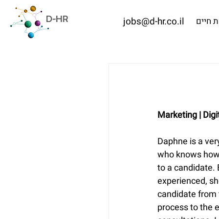
D-HR
jobs@d-hr.co.il
 חיים
Marketing | Digi
Daphne is a very
who knows how t
to a candidate.
experienced, s
candidate from 
process to the e