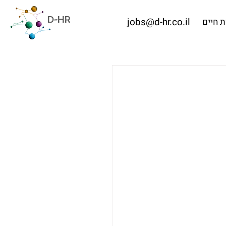
D-HR
jobs@d-hr.co.il
 חיים