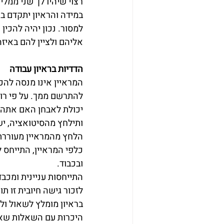
רצוי שיהיו לך שני ממל
במידה והראיון יתקדם בא
למסור. נכון יהיה להכי
אליהם ולציין להם באיזה
הדדיות בראיון עבודה
המראיין אינו מנסה להכ
להתרשם ממך. על פי רוב
יכולת לאבחן האם אתה מ
ותילחץ מהסיטואציה, י
הלחץ מהמראיין מעוררת 
כלפי המראיין, התייחס למ
ובכבוד.
התייחסות עניינית ומכב
לזכור גישה חיובית זו ת
בראיון מומלץ לשאול ולה
היכרות עם השאלות שאת