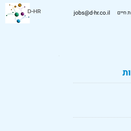
D-HR
jobs@d-hr.co.il
 חיים
ת