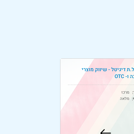
.ת דיגיטל - שיווק מוצרי
ו- OTC
:
מרכז
מלאה