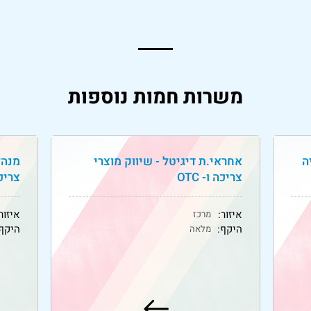
משרות חמות נוספות
ה
אחראי.ת דיגיטל - שיווק מוצרי
מנהל
צריכה ו- OTC
צריכה 
איזור:
איזור
מרכז
היקף:
היקף:
מלאה