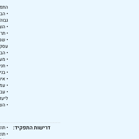
התפק
• הב
גבוה
• הו
• תר
עסקא
• הב
• מע
• חנ
• בנ
• איתור 
• עמ
ליעד
• הש
דרישות התפקיד:
• תואר ר
• תואר B.Sc. בביולוגיה או 