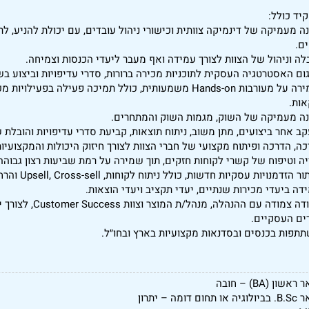
יד כולל:
נה מעמיקה של דינמיקה צוותית וכישורי ניהול עובדים, עם יכולת להניע, לר
ים.
בלה וניהול של הצוות לצורך עמידה ואף מעבר ליעדי הכנסות וצמיחה.
גום האסטרטגיה העסקית לתוכניות מכירה ברורות, סדרי עדיפויות וביצוע ב
• שמירה על מעורבות Hands-on משמעותית, כולל תמיכה פעילה בפ
ות.
נה מעמיקה של השוק, מגמות השוק והמתחרים.
קב אחר ביצועים, מתן משוב, ניתוח תוצאות, קביעת סדרי עדיפויות והובלת 
יכה, הדרכה ופיתוח מקצועי של חברי הצוות לצורך חיזוק היכולות והמקצועיות
ייה וטיפוח של קשרי לקוחות חזקים, תוך שמירה על רמת שביעות רצון גבוהה
הזדמנויות עסקיות חדשות, כולל ניתוח לקוחות, Upsell, Cross-sell והרחבת פעילות לשווקים חדשים.
ידה ביעדי מכירות שנתיים, יעדי תקציב ויעדי הוצאות.
• עבודה צמודה עם ההנ
ים העסקיים.
תתפות בכנסים ובסדנאות מקצועיות בארץ ובחו״ל.
אשון (BA) – חובה
תחום דומה – יתרון