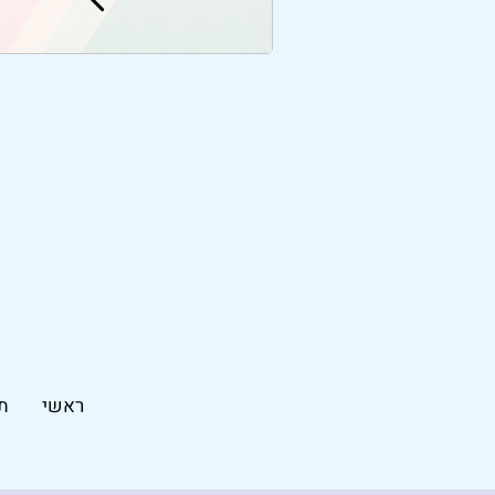
ראשי
ת