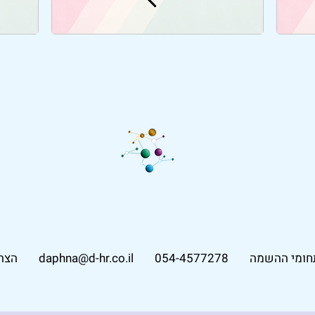
חומי ההשמה
054-4577278
daphna@d-hr.co.il
הצה